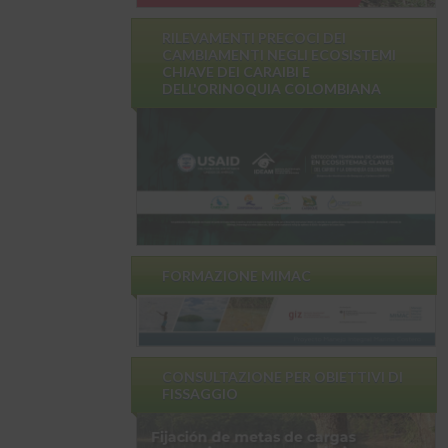
RILEVAMENTI PRECOCI DEI
CAMBIAMENTI NEGLI ECOSISTEMI
CHIAVE DEI CARAIBI E
DELL'ORINOQUIA COLOMBIANA
FORMAZIONE MIMAC
CONSULTAZIONE PER OBIETTIVI DI
FISSAGGIO