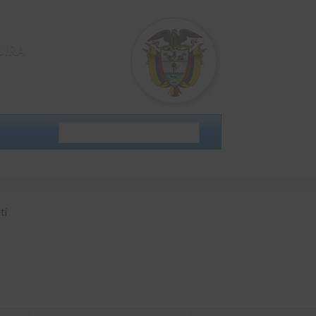
JIRA
i
ti