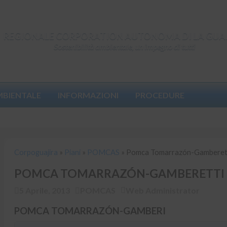
REGIONALE CORPORATION AUTONOMA DI LA GUA
Sostenibilità ambientale, un impegno di tutti
MBIENTALE
INFORMAZIONI
PROCEDURE
Corpoguajira
»
Piani
»
POMCAS
»
Pomca Tomarrazón-Gamberett
Corpoguajira
»
Piani
»
POMCAS
»
Pomca Tomarrazón-Gamberet
POMCA TOMARRAZÓN-GAMBERETTI
5 Aprile, 2013
POMCAS
Web Administrator
POMCA TOMARRAZÓN-GAMBERI