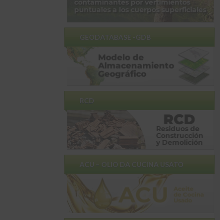
GEODATABASE -GDB
RCD
ACU – OLIO DA CUCINA USATO