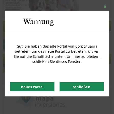
Schli
Sie
Warnung
dieses
Modu
PGAR FORUM 2020 – 2031
Gut, Sie haben das alte Portal von Corpoguajira
betreten, um das neue Portal zu betreten, klicken
Sie auf die Schaltfläche unten, Um hier zu bleiben,
PGAR 2020 2031
schließen Sie dieses Fenster.
neues Portal
schließen