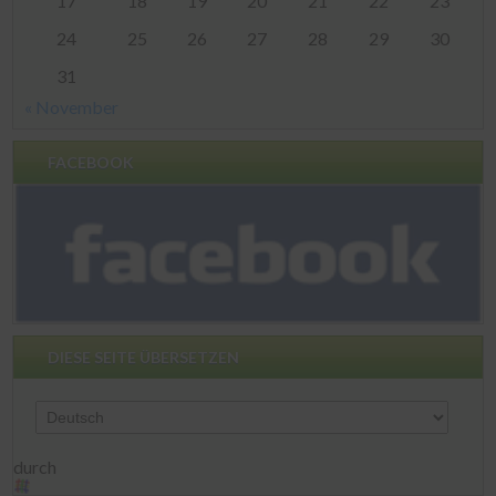
17
18
19
20
21
22
23
24
25
26
27
28
29
30
31
« November
FACEBOOK
DIESE SEITE ÜBERSETZEN
durch