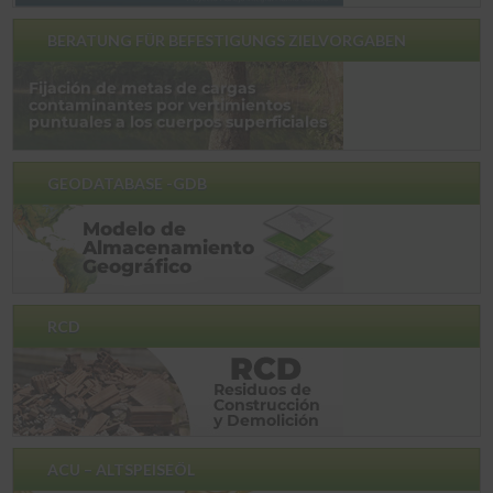
BERATUNG FÜR BEFESTIGUNGS ZIELVORGABEN
GEODATABASE -GDB
RCD
ACU – ALTSPEISEÖL