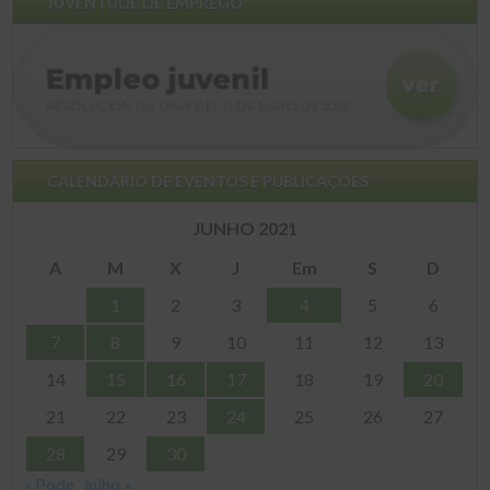
JUVENTUDE DE EMPREGO
CALENDÁRIO DE EVENTOS E PUBLICAÇÕES
JUNHO 2021
A
M
X
J
Em
S
D
1
2
3
4
5
6
7
8
9
10
11
12
13
14
15
16
17
18
19
20
21
22
23
24
25
26
27
28
29
30
« Pode
julho »