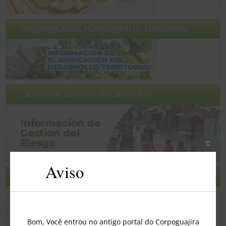
INFORMAÇÃO DE PLANEJAMENTO TERRITORIAL
GESTÃO DE RISCO DA INFORMAÇÃO
Fecha
este
Aviso
módu
PESQUISA DE SATISFAÇÃO
Bom, Você entrou no antigo portal do Corpoguajira