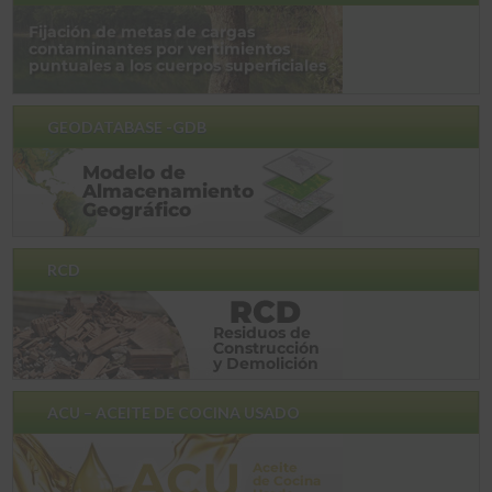
GEODATABASE -GDB
RCD
ACU – ACEITE DE COCINA USADO