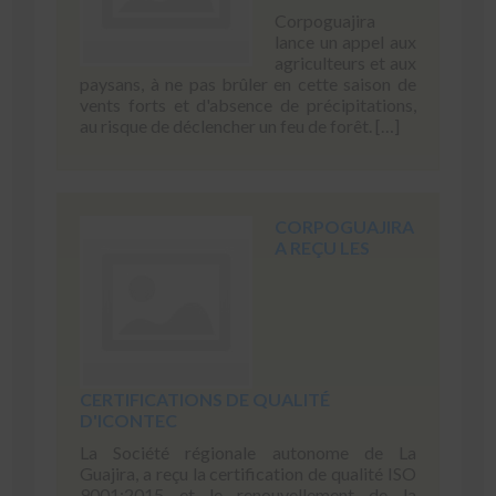
Corpoguajira
lance un appel aux
agriculteurs et aux
paysans, à ne pas brûler en cette saison de
vents forts et d'absence de précipitations,
au risque de déclencher un feu de forêt. […]
CORPOGUAJIRA
A REÇU LES
CERTIFICATIONS DE QUALITÉ
D'ICONTEC
La Société régionale autonome de La
Guajira, a reçu la certification de qualité ISO
9001:2015 et le renouvellement de la