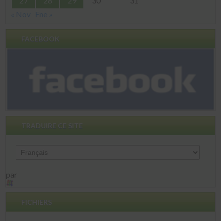
27
28
29
30
31
« Nov
Ene »
FACEBOOK
TRADUIRE CE SITE
par
FICHIERS
Fichiers