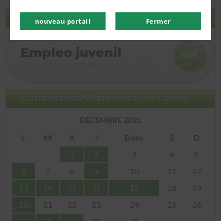
EMPLOI DES JEUNES
nouveau portail
Fermer
CALENDRIER DES ÉVÉNEMENTS ET PUBLICATIONS
DÉCEMBRE 2021
L
M
X
J
Dans
S
D
1
2
3
4
5
6
7
8
9
10
11
12
13
14
15
16
17
18
19
20
21
22
23
24
25
26