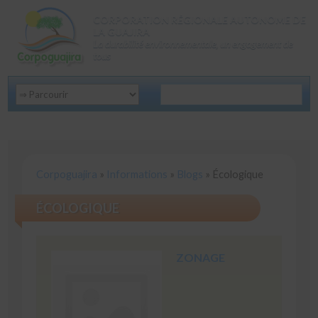
CORPORATION RÉGIONALE AUTONOME DE
LA GUAJIRA
La durabilité environnementale, un engagement de
tous
Corpoguajira
»
Informations
»
Blogs
»
Écologique
ÉCOLOGIQUE
ZONAGE