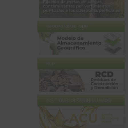
GEODATABASE -GDB
RCD
ACU – ÓLEO DE COZINHA USADO