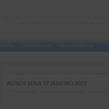
CORPORAÇÃO AUTÔNOMA REGIONAL DE LA GUAJ
Sustentabilidade ambiental, um compromisso de todos
BIENTAL
INFORMAÇÕES
PROCEDIMENTOS
Corpoguajira
»
Regulamentos
»
notificação notificação
»
avisos se
Corpoguajira
»
Regulamentos
»
notificação notificação
»
avisos 
AVISOS SENA 17 JANEIRO 2022
17 Janeiro, 2022
notificação notificação
Administr