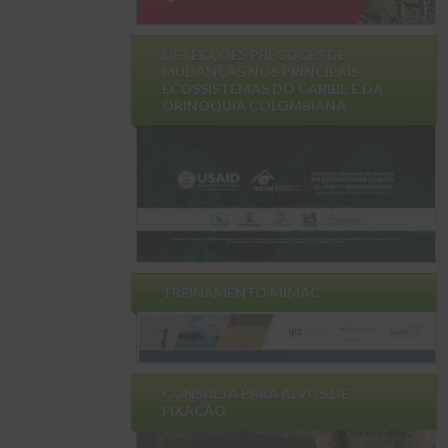
DETECÇÕES PRECOCES DE
MUDANÇAS NOS PRINCIPAIS
ECOSSISTEMAS DO CARIBE E DA
ORINOQUIA COLOMBIANA
TREINAMENTO MIMAC
CONSULTA PARA ALVOS DE
FIXAÇÃO