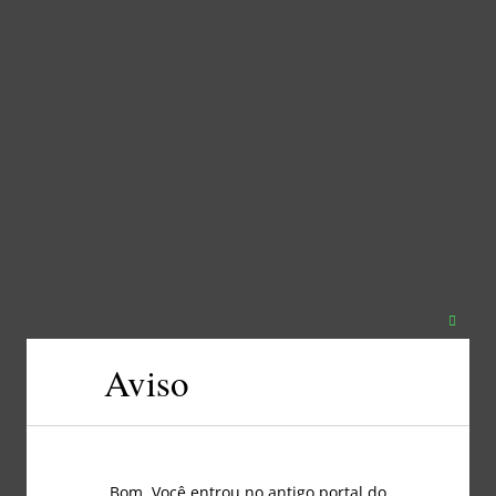
Fechar
este
Aviso
módul
Bom, Você entrou no antigo portal do