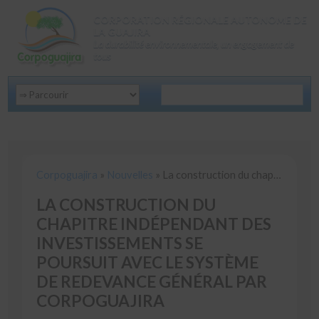
CORPORATION RÉGIONALE AUTONOME DE
LA GUAJIRA
La durabilité environnementale, un engagement de
tous
Corpoguajira
»
Nouvelles
»
La construction du chapitre indépendant des investissements se poursuit avec le système de redevance général par Corpoguajira
Corpoguajira
»
Nouvelles
»
La construction du chapitre indépendant des investissements se poursuit avec le système de redevance général par Corpoguajira
LA CONSTRUCTION DU
CHAPITRE INDÉPENDANT DES
INVESTISSEMENTS SE
POURSUIT AVEC LE SYSTÈME
DE REDEVANCE GÉNÉRAL PAR
CORPOGUAJIRA