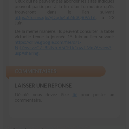
Ceux qui ne peuvent pas aborder les sites indiqués
peuvent participer à la fin d'un formulaire qu'ils
trouveront dans le lien suivant
https://forms.gle/yDqdx4aL6k3Q89AT6
, à 23
Juin.
De la même manière, Ils peuvent consulter la table
virtuelle tenue la journée 15 Juin au lien suivant:
https://drive.google.com/file/d/1-
NjI7ewczzCZL8NNh-65CFLk1qwTMn76/view?
usp=sharing
.
COMMENTAIRES
LAISSER UNE RÉPONSE
Désolé, vous devez être
lié
pour poster un
commentaire.