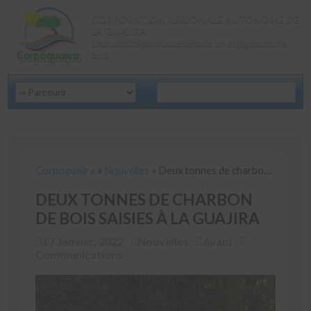
CORPORATION RÉGIONALE AUTONOME DE
LA GUAJIRA
La durabilité environnementale, un engagement de
tous
Corpoguajira
»
Nouvelles
»
Deux tonnes de charbon de bois saisies à La Guajira
Corpoguajira
»
Nouvelles
»
Deux tonnes de charbon de bois saisies à La Guajira
DEUX TONNES DE CHARBON
DE BOIS SAISIES À LA GUAJIRA
17 Janvier, 2022
Nouvelles
Avant
Communications