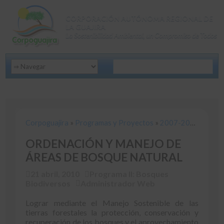
CORPORACIÓN AUTÓNOMA REGIONAL DE
LA GUAJIRA
La Sostenibilidad Ambiental, un Compromiso de Todos
Corpoguajira
»
Programas y Proyectos
»
2007-2012
»
Progra
Corpoguajira
»
Programas y Proyectos
»
2007-2012
»
Progr
ORDENACIÓN Y MANEJO DE
ÁREAS DE BOSQUE NATURAL
21 abril, 2010
Programa II: Bosques
Biodiversos
Administrador Web
Lograr mediante el Manejo Sostenible de las
tierras forestales la protección, conservación y
recuperación de los bosques y el aprovechamiento