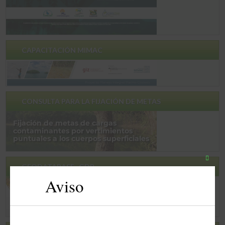
CAPACITACIÓN MIMAC
CONSULTA PARA LA FIJACIÓN DE METAS
Close
GEODATABASE -GDB
this
Aviso
modul