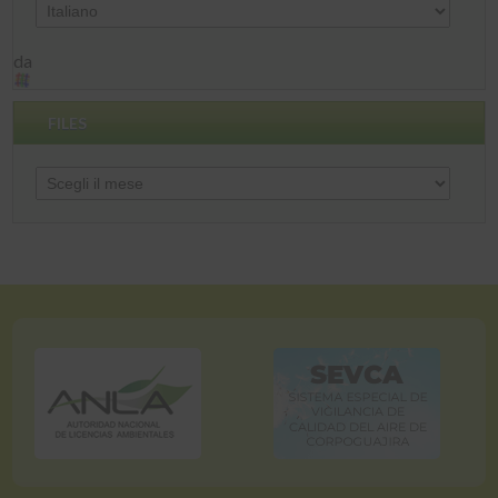
da
FILES
Files