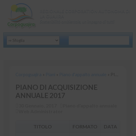
REGIONALE CORPORATION AUTONOMA DI
LA GUAJIRA
Sostenibilità ambientale, un impegno di tutti
Corpoguajira
»
Piani
»
Piano d'appalto annuale
»
PIANO DI AC
Corpoguajira
»
Piani
»
Piano d'appalto annuale
»
PIANO DI ACQUISIZIONE ANNUALE 2017
PIANO DI ACQUISIZIONE
ANNUALE 2017
30 Gennaio, 2017
Piano d'appalto annuale
Web Administrator
TITOLO
FORMATO
DATA