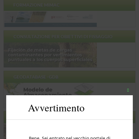
FORMAZIONE MIMAC
CONSULTAZIONE PER OBIETTIVI DI FISSAGGIO
GEODATABASE -GDB
Chiudi
quest
Avvertimento
modu
RCD
Bene, Sei entrato nel vecchio portale di