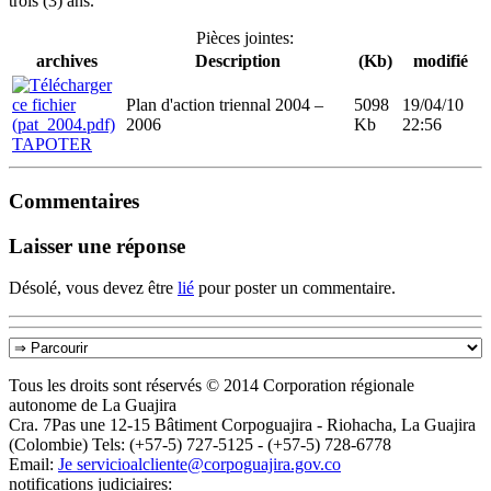
trois (3) ans.
Pièces jointes:
archives
Description
(Kb)
modifié
Plan d'action triennal 2004 –
5098
19/04/10
2006
Kb
22:56
TAPOTER
Commentaires
Laisser une réponse
Désolé, vous devez être
lié
pour poster un commentaire.
Tous les droits sont réservés © 2014 Corporation régionale
autonome de La Guajira
Cra. 7Pas une 12-15 Bâtiment Corpoguajira - Riohacha, La Guajira
(Colombie) Tels: (+57-5) 727-5125 - (+57-5) 728-6778
Email:
Je servicioalcliente@corpoguajira.gov.co
notifications judiciaires: