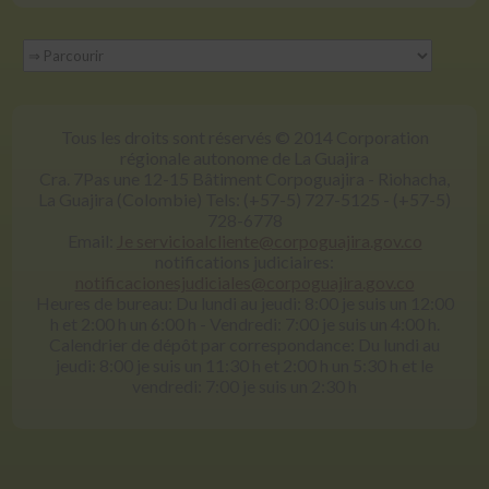
Tous les droits sont réservés © 2014 Corporation
régionale autonome de La Guajira
Cra. 7Pas une 12-15 Bâtiment Corpoguajira - Riohacha,
La Guajira (Colombie) Tels: (+57-5) 727-5125 - (+57-5)
728-6778
Email:
Je servicioalcliente@corpoguajira.gov.co
notifications judiciaires:
notificacionesjudiciales@corpoguajira.gov.co
Heures de bureau: Du lundi au jeudi: 8:00 je suis un 12:00
h et 2:00 h un 6:00 h - Vendredi: 7:00 je suis un 4:00 h.
Calendrier de dépôt par correspondance: Du lundi au
jeudi: 8:00 je suis un 11:30 h et 2:00 h un 5:30 h et le
vendredi: 7:00 je suis un 2:30 h