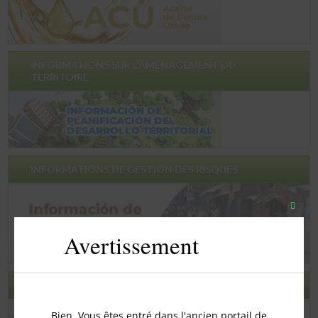
INFORMATIONS SUR L'AMÉNAGEMENT DU
TERRITOIRE
INFORMATIONS DE GESTION DES RISQUES
Ferme
ce
Avertissement
modul
ENQUÊTE DE SATISFACTION
Bien, Vous êtes entré dans l'ancien portail de