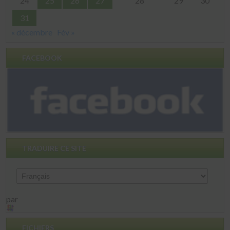
24
25
26
27
28
29
30
31
« décembre
Fév »
FACEBOOK
TRADUIRE CE SITE
par
FICHIERS